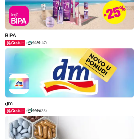
BIPA
Gratuit
94%
(47)
dm
Gratuit
99%
(28)