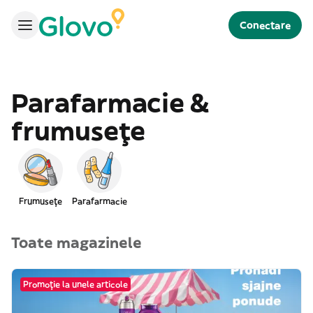
Conectare
Parafarmacie &
frumusețe
Frumusețe
Parafarmacie
Toate magazinele
Promoție la unele articole