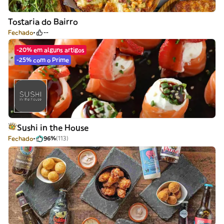
Tostaria do Bairro
Fechado
--
-20% em alguns artigos
-25% com o Prime
Sushi in the House
Fechado
96%
(113)