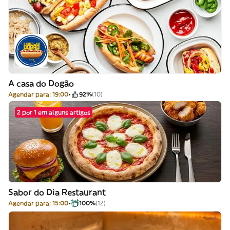
A casa do Dogão
Agendar para: 19:00
92%
(10)
2 por 1 em alguns artigos
Sabor do Dia Restaurant
Agendar para: 15:00
100%
(12)