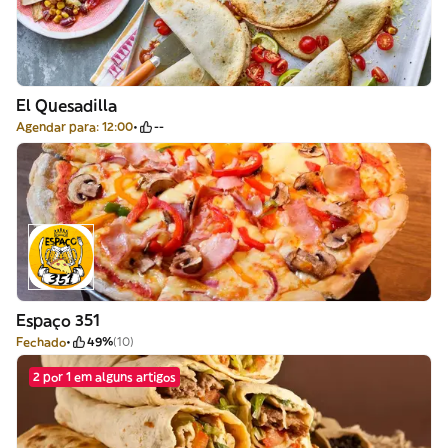
El Quesadilla
Agendar para: 12:00
--
Espaço 351
Fechado
49%
(10)
2 por 1 em alguns artigos