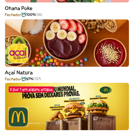
Ohana Poke
Fechado
100%
(36)
Açaí Natura
Fechado
97%
(137)
2 por 1 em alguns artigos