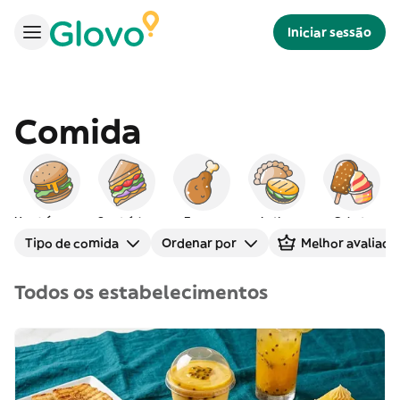
Iniciar sessão
Comida
Hambúrgueres
Sanduíches
Frango
Latina
Gelado
Tipo de comida
Ordenar por
Melhor avaliado
Todos os estabelecimentos