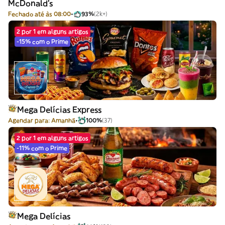
McDonald's
Fechado até às 08:00
93%
(2k+)
2 por 1 em alguns artigos
-15% com o Prime
Mega Delícias Express
Agendar para: Amanhã
100%
(37)
2 por 1 em alguns artigos
-11% com o Prime
Mega Delícias