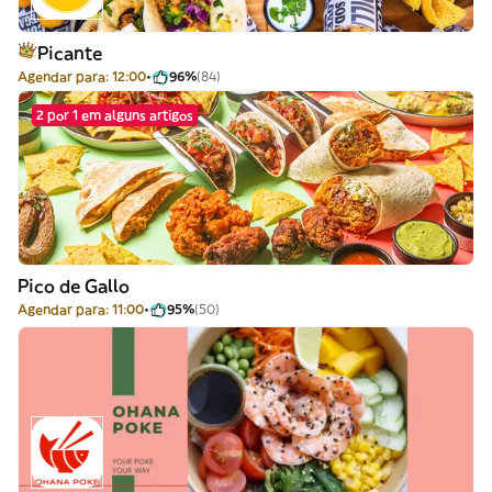
Picante
Agendar para: 12:00
96%
(84)
2 por 1 em alguns artigos
Pico de Gallo
Agendar para: 11:00
95%
(50)