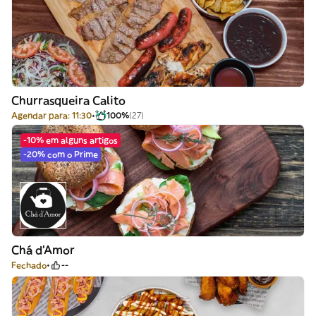
Churrasqueira Calito
Agendar para: 11:30
100%
(27)
-10% em alguns artigos
-20% com o Prime
Chá d'Amor
Fechado
--