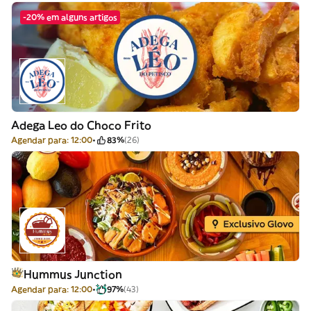
-20% em alguns artigos
Adega Leo do Choco Frito
Agendar para: 12:00
83%
(26)
Hummus Junction
Agendar para: 12:00
97%
(43)