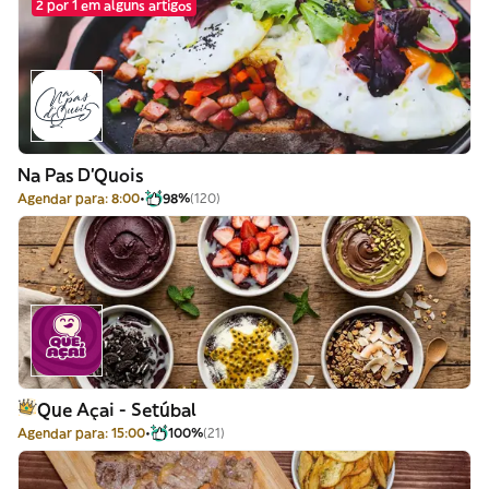
2 por 1 em alguns artigos
Na Pas D'Quois
Agendar para: 8:00
98%
(120)
Que Açai - Setúbal
Agendar para: 15:00
100%
(21)