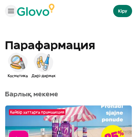
Кіру
Парафармация
Косметика
Дәрі-дәрмек
Барлық мекеме
Кейбір заттарға промоакция