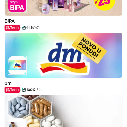
BIPA
Тегін
94%
(47)
dm
Тегін
100%
(54)