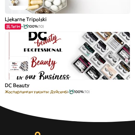
Ljekarne Tripolski
Тегін
100%
(10)
DC Beauty
Жоспарланған уақыты: Дүйсенбі
100%
(10)