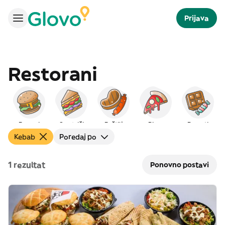
Prijava
Restorani
Burgeri
Sendviči
Roštilj
Pizza
Deserti
Kebab
Poredaj po
1 rezultat
Ponovno postavi