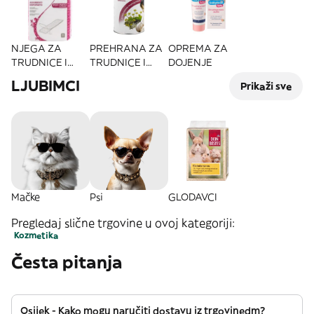
NJEGA ZA
PREHRANA ZA
OPREMA ZA
TRUDNICE I
TRUDNICE I
DOJENJE
MAME
DOJILJE
LJUBIMCI
Prikaži sve
Mačke
Psi
GLODAVCI
Pregledaj slične trgovine u ovoj kategoriji:
Kozmetika
Česta pitanja
Osijek - Kako mogu naručiti dostavu iz trgovinedm?