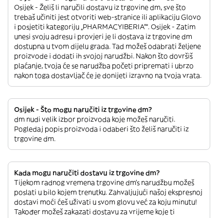
Osijek - Želiš li naručili dostavu iz trgovine dm, sve što
trebaš učiniti jest otvoriti web-stranice ili aplikaciju Glovo
i posjetiti kategoriju „PHARMACYIBERIA”“. Osijek - Zatim
unesi svoju adresu i provjeri je li dostava iz trgovine dm
dostupna u tvom dijelu grada. Tad možeš odabrati željene
proizvode i dodati ih svojoj narudžbi. Nakon što dovršiš
plaćanje, tvoja će se narudžba početi pripremati i ubrzo
nakon toga dostavljač će je donijeti izravno na tvoja vrata.
Osijek - Što mogu naručiti iz trgovine dm?
dm nudi velik izbor proizvoda koje možeš naručiti.
Pogledaj popis proizvoda i odaberi što želiš naručiti iz
trgovine dm.
Kada mogu naručiti dostavu iz trgovine dm?
Tijekom radnog vremena trgovine dm’s narudžbu možeš
poslati u bilo kojem trenutku. Zahvaljujući našoj ekspresnoj
dostavi moći ćeš uživati u svom glovu već za koju minutu!
Također možeš zakazati dostavu za vrijeme koje ti