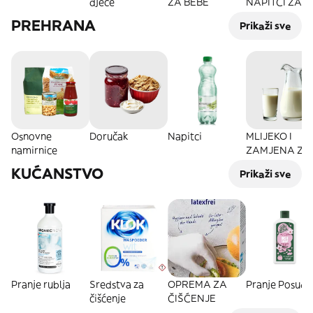
djece
ZA BEBE
NAPITCI ZA
BEBE
PREHRANA
Prikaži sve
Osnovne
Doručak
Napitci
MLIJEKO I
namirnice
ZAMJENA ZA
MLIJEKO
KUĆANSTVO
Prikaži sve
Pranje rublja
Sredstva za
OPREMA ZA
Pranje Posuđa
čišćenje
ČIŠĆENJE