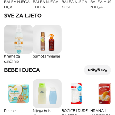
BALEA NJEGA
BALEA NJEGA
BALEA NJEGA
BALEA MUŠK
LICA
TIJELA
KOSE
NJEGA
SVE ZA LJETO
Kreme za
Samotamnjenje
sunčanje
BEBE I DJECA
Prikaži sve
Pelene
Njega beba i
BOČICE I DUDE
HRANA I