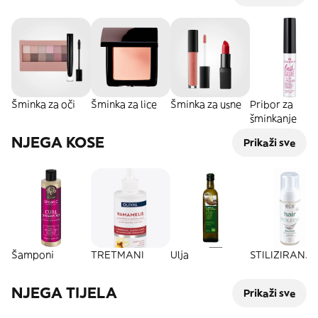
Šminka za oči
Šminka za lice
Šminka za usne
Pribor za
šminkanje
NJEGA KOSE
Prikaži sve
Šamponi
TRETMANI
Ulja
STILIZIRANJE
NJEGA TIJELA
Prikaži sve