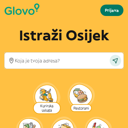
Prijava
Istraži Osijek
Kurirska
Restorani
usluga